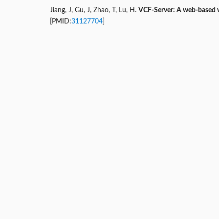
Jiang, J, Gu, J, Zhao, T, Lu, H.
VCF‐Server: A web‐based v
[PMID:
31127704
]