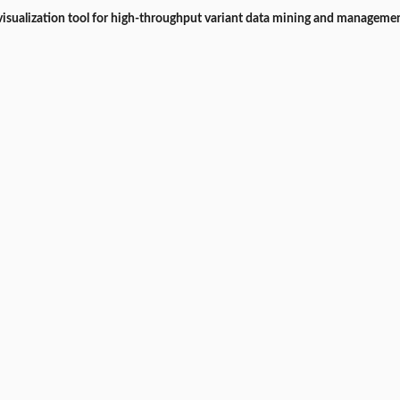
isualization tool for high‐throughput variant data mining and managemen